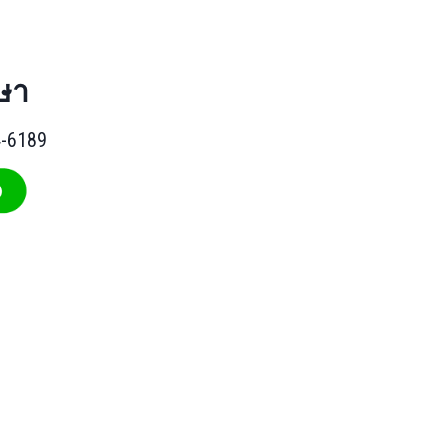
ษา
4-6189