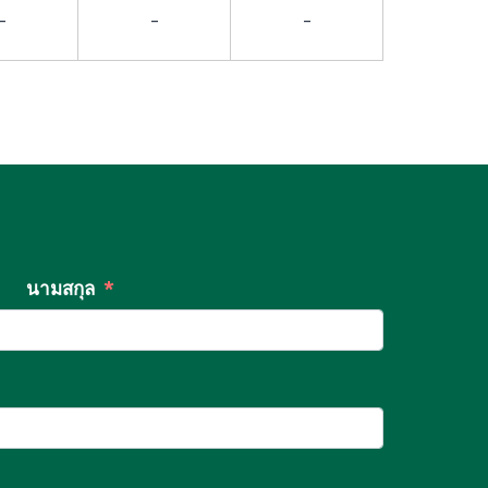
-
-
-
นามสกุล