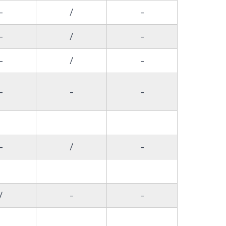
-
/
-
-
/
-
-
/
-
-
-
-
-
/
-
/
-
-