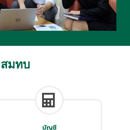
คสมทบ
บัญชี